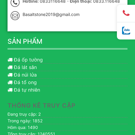
Hotline:
0833116648
-
Điện thoại:
0833.116648
Basaltstone2019@gmail.com
SẢN PHẨM
Đá ốp tường
Đá lát sân
Đá núi lửa
Đá tổ ong
Đá tự nhiên
THỐNG KÊ TRUY CẬP
Đang truy cập: 2
Trong ngày: 1852
Hôm qua: 1490
Tổng truy cập: 1240551