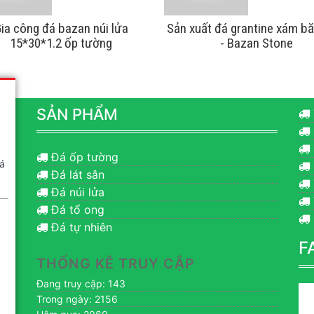
ia công đá bazan núi lửa
Sản xuất đá grantine xám b
15*30*1.2 ốp tường
- Bazan Stone
SẢN PHẨM
Đá ốp tường
á
Đá lát sân
Đá núi lửa
Đá tổ ong
Đá tự nhiên
F
THỐNG KÊ TRUY CẬP
Đang truy cập: 143
Trong ngày: 2156