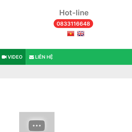
Hot-line
0833116648
VIDEO
LIÊN HỆ