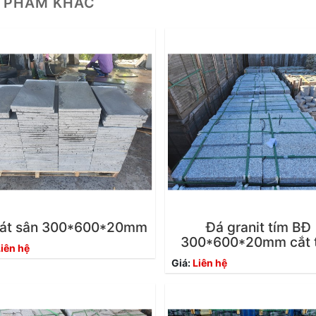
 PHẨM KHÁC
lát sân 300*600*20mm
Đá granit tím BĐ
300*600*20mm cắt 
iên hệ
Giá:
Liên hệ