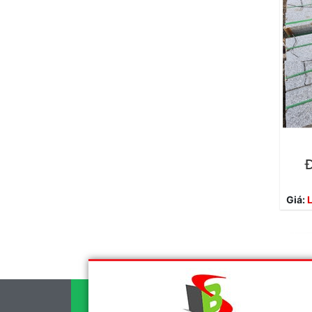
Đ
Giá:
L