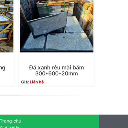
ng
Đá xanh rêu mài băm
300*600*20mm
Giá:
Liên hệ
Trang chủ
Giới thiệu