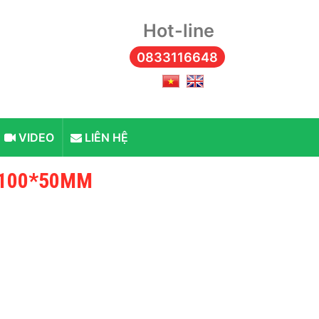
Hot-line
0833116648
VIDEO
LIÊN HỆ
*100*50MM