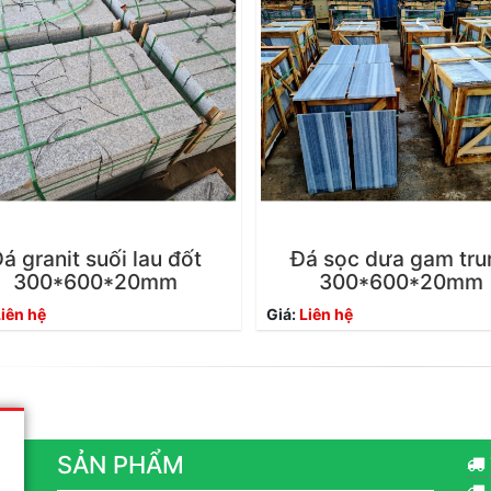
á granit suối lau đốt
Đá sọc dưa gam tru
300*600*20mm
300*600*20mm
iên hệ
Giá:
Liên hệ
SẢN PHẨM