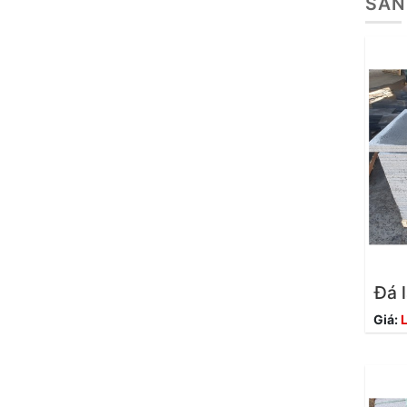
SẢN
Đá 
Giá:
L