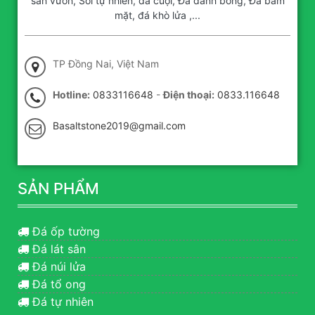
sân vườn, Sỏi tự nhiên, đá cuội, Đá đánh bóng, Đá băm
mặt, đá khò lửa ,...
TP Đồng Nai, Việt Nam
Hotline:
0833116648
-
Điện thoại:
0833.116648
Basaltstone2019@gmail.com
SẢN PHẨM
Đá ốp tường
Đá lát sân
Đá núi lửa
Đá tổ ong
Đá tự nhiên