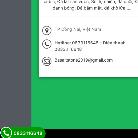
cubic, Đá lát sân vườn, Sỏi tự nhiên, đá cuội, Đ
đánh bóng, Đá băm mặt, đá khò lửa ,...
TP Đồng Nai, Việt Nam
Hotline:
0833116648
-
Điện thoại:
0833.116648
Basaltstone2019@gmail.com
0833116648