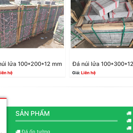
núi lửa 100*200*12 mm
Đá núi lửa 100*300*
iên hệ
Giá:
Liên hệ
SẢN PHẨM
Đá ốp tường