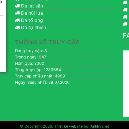
á
Đá lát sân
Đá núi lửa
Đá tổ ong
Đá tự nhiên
F
THỐNG KÊ TRUY CẬP
Đang truy cập: 3
Trong ngày: 947
Hôm qua: 2060
Tổng truy cập: 1233684
Truy cập nhiều nhất: 4989
Ngày nhiều nhất: 29.07.2026
© Copyright 2026. Thiết kế website bởi
Anhlinh.net