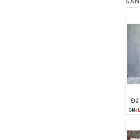
SẢN
Đá 
Giá:
L