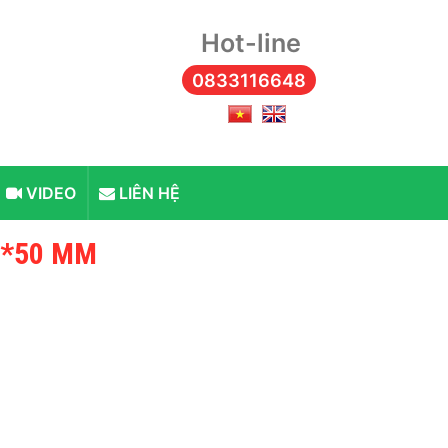
Hot-line
0833116648
VIDEO
LIÊN HỆ
0*50 MM