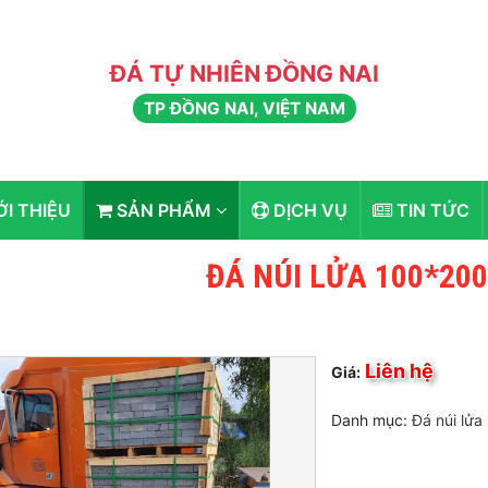
ĐÁ TỰ NHIÊN ĐỒNG NAI
TP ĐỒNG NAI, VIỆT NAM
ỚI THIỆU
SẢN PHẨM
DỊCH VỤ
TIN TỨC
ĐÁ NÚI LỬA 100*20
Liên hệ
Giá:
Danh mục:
Đá núi lửa