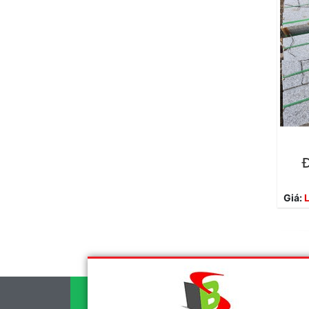
Đ
Giá:
L