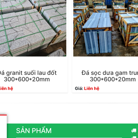
á granit suối lau đốt
Đá sọc dưa gam tru
300*600*20mm
300*600*20mm
iên hệ
Giá:
Liên hệ
SẢN PHẨM