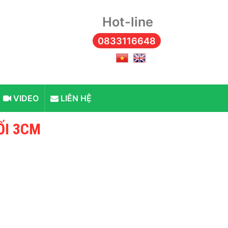
Hot-line
0833116648
VIDEO
LIÊN HỆ
ỐI 3CM