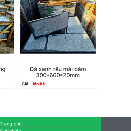
ng
Đá xanh rêu mài băm
300*600*20mm
Giá:
Liên hệ
Trang chủ
Giới thiệu