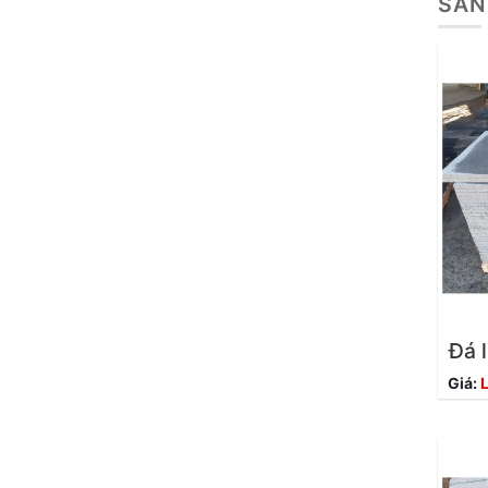
SẢN
Đá 
Giá:
L