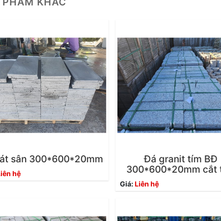
 PHẨM KHÁC
lát sân 300*600*20mm
Đá granit tím BĐ
300*600*20mm cắt 
iên hệ
Giá:
Liên hệ