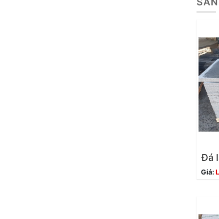
SẢN
Đá 
Giá:
L