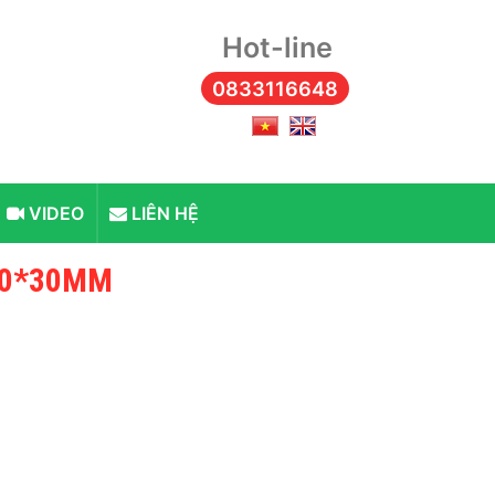
Hot-line
0833116648
VIDEO
LIÊN HỆ
00*30MM