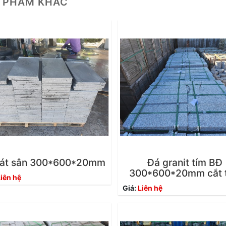
 PHẨM KHÁC
lát sân 300*600*20mm
Đá granit tím BĐ
300*600*20mm cắt 
iên hệ
Giá:
Liên hệ