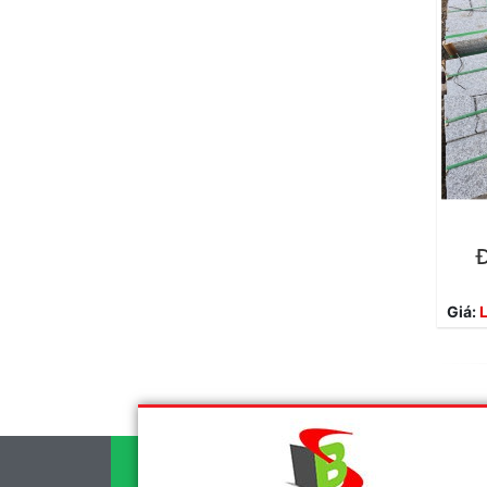
Đ
Giá:
L