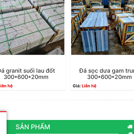
á granit suối lau đốt
Đá sọc dưa gam tru
300*600*20mm
300*600*20mm
iên hệ
Giá:
Liên hệ
SẢN PHẨM