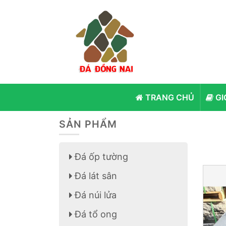
TRANG CHỦ
GI
SẢN PHẨM
Đá ốp tường
Đá lát sân
Đá núi lửa
Đá tổ ong