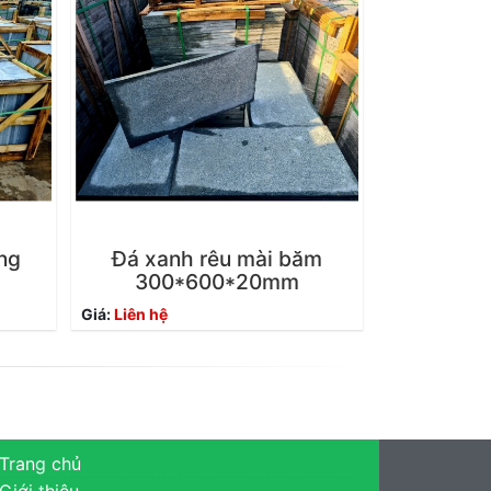
ng
Đá xanh rêu mài băm
300*600*20mm
Giá:
Liên hệ
Trang chủ
Giới thiệu