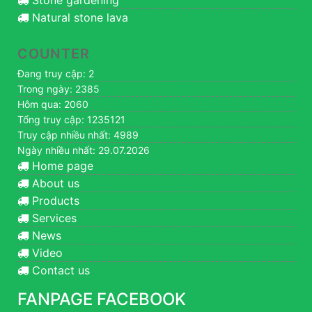
Natural stone lava
COUNTER
Đang truy cập: 2
Trong ngày: 2385
Hôm qua: 2060
Tổng truy cập: 1235121
Truy cập nhiều nhất: 4989
Ngày nhiều nhất: 29.07.2026
Home page
About us
Products
Services
News
Video
Contact us
FANPAGE FACEBOOK