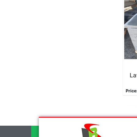
La
Price